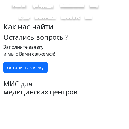
Как нас найти
Остались вопросы?
Заполните заявку
и мы с Вами свяжемся!
оставить заявку
МИС для
медицинских центров
Общество с ограниченной ответственность
"РобоМед Системс"
ИНН 7703396140 , ОГРН 1157746797240 ,
123022, Москва г, 1905 года ул, дом № 7, строение 1,