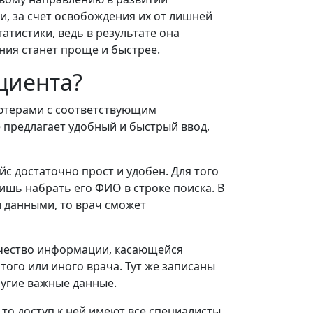
, за счет освобождения их от лишней
тистики, ведь в результате она
ния станет проще и быстрее.
циента?
ютерами с соответствующим
предлагает удобный и быстрый ввод,
с достаточно прост и удобен. Для того
ишь набрать его ФИО в строке поиска. В
 данными, то врач сможет
ичество информации, касающейся
ого или иного врача. Тут же записаны
ругие важные данные.
то доступ к ней имеют все специалисты,