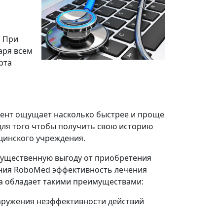
. При
аря всем
рта
иент ощущает насколько быстрее и проще
 для того чтобы получить свою историю
цинского учреждения.
существенную выгоду от приобретения
ения RoboMed эффективность лечения
ма обладает такими преимуществами:
наружения неэффективности действий