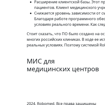
Расширение клиентской базы. Этот п
пациентов. Клиент медицинского уч
Снижается уровень зависимости от с
Благодаря работе программного обес
условиях реального времени. Как сле
Стоит сказать, что ПО было создано на о
многих российских клиниках. В ходе ее 
реальных условиях. Поэтому системой R
МИС для
медицинских центров
Общество с ограниченной ответственнос
ИНН 7703396140 , ОГРН 1157746797240 ,
123022, Москва г, 1905 года ул, дом № 7, ст
8 (495) 280-71-90
2024, Robomed, Все права защищены