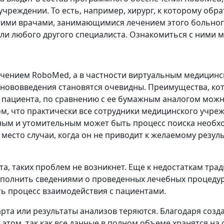
реждении. То есть, например, хирург, к которому обра
гими врачами, занимающимися лечением этого больного
 или любого другого специалиста. Ознакомиться с ними
ечением RoboMed, а в частности виртуальным медицин
о нововведения становятся очевидны. Преимущества, к
а пациента, по сравнению с ее бумажным аналогом мож
ом, что практически все сотрудники медицинского учре
ным и утомительным может быть процесс поиска необх
 место случаи, когда он не приводит к желаемому резул
а, таких проблем не возникнет. Еще к недостаткам трад
дополнить сведениями о проведенных лечебных процедур
ь процесс взаимодействия с пациентами.
карта или результаты анализов теряются. Благодаря со
 этом, так как все данные в полном объеме хранятся на