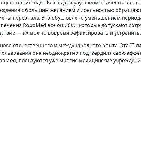
роцесс происходит благодаря улучшению качества лече
реждения с большим желанием и лояльностью обращаю
мены персонала. Это обусловлено уменьшением период
печения RoboMed все ошибки, которые допускают сотру
дствие — их можно вовремя зафиксировать и устранить.
снове отечественного и международного опыта. Эта IT-
использования она неоднократно подтвердила свою эффе
oboMed, пользуются уже многие медицинские учреждени
ть "РобоМед Системс"
роение 1, этаж 2, пом. I, ком.21