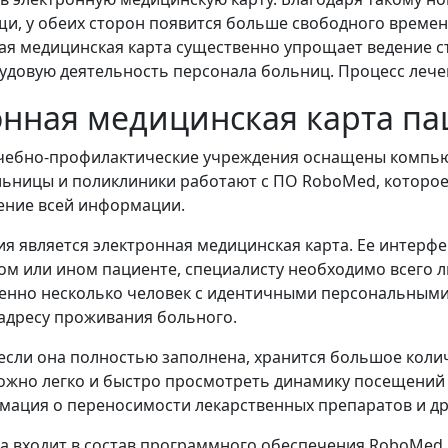
, у обеих сторон появится больше свободного времени
ая медицинская карта существенно упрощает ведение ста
удовую деятельность персонала больниц. Процесс лече
онная медицинская карта па
лечебно-профилактические учреждения оснащены компь
ницы и поликлиники работают с ПО RoboMed, которое 
ение всей информации.
 является электронная медицинская карта. Ее интерфей
ом или ином пациенте, специалисту необходимо всего л
менно несколько человек с идентичными персональными
адресу проживания больного.
 если она полностью заполнена, хранится большое кол
ожно легко и быстро просмотреть динамику посещений т
мация о переносимости лекарственных препаратов и д
а входит в состав программного обеспечения RoboMed, 