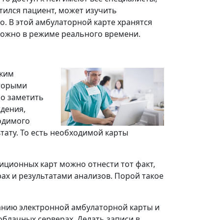
тился пациент, может изучить
. В этой амбулаторной карте хранятся
 можно в режиме реального времени.
ским
оторыми
но заметить
ждения,
одимого
ьтату. То есть необходимой карты
иционных карт можно отнести тот факт,
ах и результатами анализов. Порой такое
зданию электронной амбулаторной карты и
 облачных серверах. Делать записи в